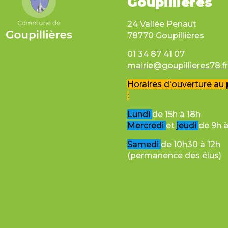
Goupillières
24 Vallée Penaut
78770 Goupillières
01 34 87 41 07
mairie@goupillieres78.f
Horaires d'ouverture au 
:
Lundi
de 15h à 18h
Mercredi
et
jeudi
de 9h à
Samedi
de 10h30 à 12h
(permanence des élus)