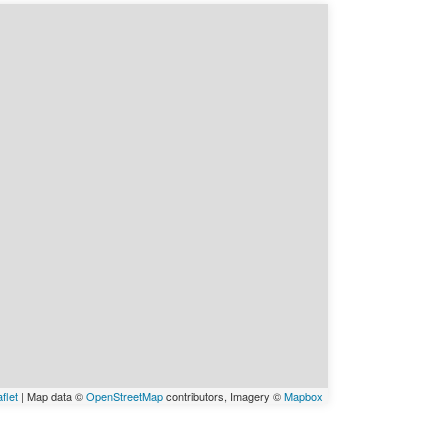
flet
| Map data ©
OpenStreetMap
contributors, Imagery ©
Mapbox