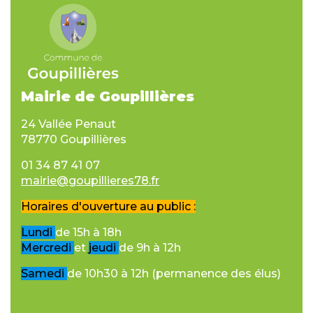
Mairie de Goupillières
24 Vallée Penaut
78770 Goupillières
01 34 87 41 07
mairie@goupillieres78.fr
Horaires d'ouverture au public :
Lundi
de 15h à 18h
Mercredi
et
jeudi
de 9h à 12h
Samedi
de 10h30 à 12h (permanence des élus)