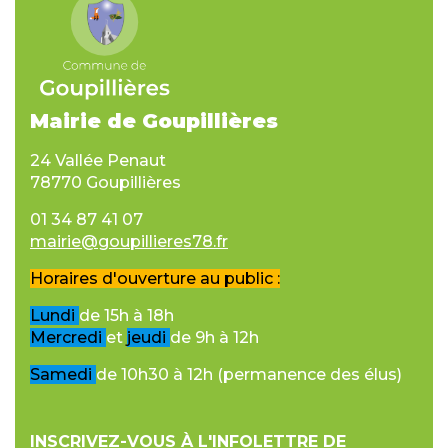
Mairie de Goupillières
24 Vallée Penaut
78770 Goupillières
01 34 87 41 07
mairie@goupillieres78.fr
Horaires d'ouverture au public :
Lundi
de 15h à 18h
Mercredi
et
jeudi
de 9h à 12h
Samedi
de 10h30 à 12h (permanence des élus)
INSCRIVEZ-VOUS À L'INFOLETTRE DE