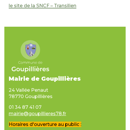
le site de la SNCF – Transilien
Mairie de Goupillières
24 Vallée Penaut
78770 Goupillières
01 34 87 41 07
mairie@goupillieres78.fr
Horaires d'ouverture au public :