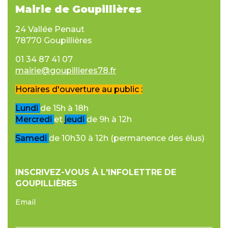
Mairie de Goupillières
24 Vallée Penaut
78770 Goupillières
01 34 87 41 07
mairie@goupillieres78.fr
Horaires d'ouverture au public :
Lundi
de 15h à 18h
Mercredi
et
jeudi
de 9h à 12h
Samedi
de 10h30 à 12h (permanence des élus)
INSCRIVEZ-VOUS À L'INFOLETTRE DE
GOUPILLIÈRES
Email