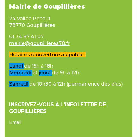
Mairie de Goupillières
24 Vallée Penaut
78770 Goupillières
01 34 87 41 07
mairie@goupillieres78.fr
Horaires d'ouverture au public :
Lundi
de 15h à 18h
Mercredi
et
jeudi
de 9h à 12h
Samedi
de 10h30 à 12h (permanence des élus)
INSCRIVEZ-VOUS À L'INFOLETTRE DE
GOUPILLIÈRES
Email