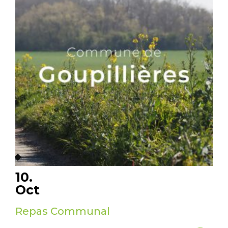
10.
06
Oct
S
Repas Communal
Foi