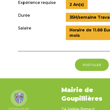
Expérience requise
2 An(s)
Durée
35H/semaine Travai
Salaire
Horaire de 11.88 Eu
mois
POSTULER
Mairie de
Goupillières
24 Vallée Penaut