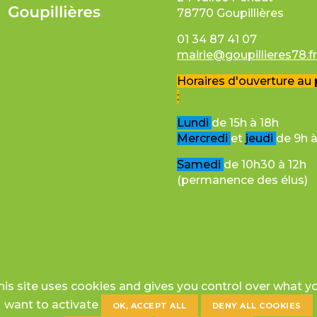
78770 Goupillières
01 34 87 41 07
mairie@goupillieres78.f
Horaires d'ouverture au 
:
Lundi
de 15h à 18h
Mercredi
et
jeudi
de 9h à
Samedi
de 10h30 à 12h
(permanence des élus)
his site uses cookies and gives you control over what y
want to activate
OK, ACCEPT ALL
DENY ALL COOKIES