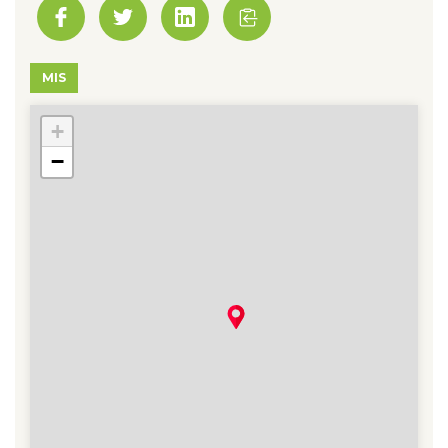
MIS
+
78 - Mantes-la-Ville
−