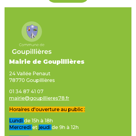
Mairie de Goupillières
24 Vallée Penaut
78770 Goupillières
01 34 87 41 07
mairie@goupillieres78.fr
Horaires d'ouverture au public :
Lundi
de 15h à 18h
Mercredi
et
jeudi
de 9h à 12h