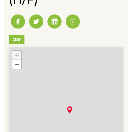
CDD
+
78 - Thiverval-Grignon
−