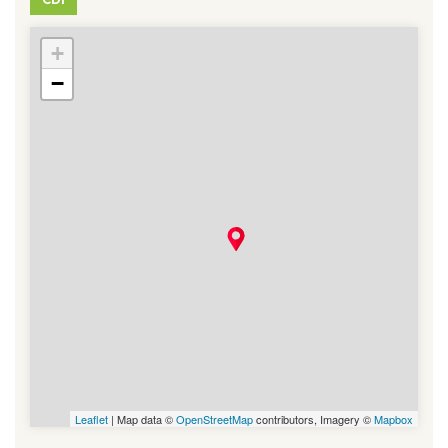
+
78 - Hargeville
−
Leaflet
| Map data ©
OpenStreetMap
contributors, Imagery ©
Mapbox