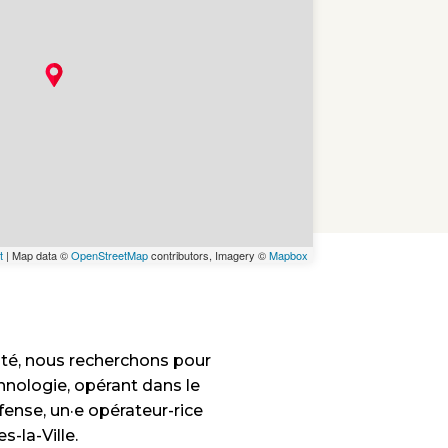
t
| Map data ©
OpenStreetMap
contributors, Imagery ©
Mapbox
té, nous recherchons pour
hnologie, opérant dans le
ense, un·e opérateur-rice
-la-Ville.