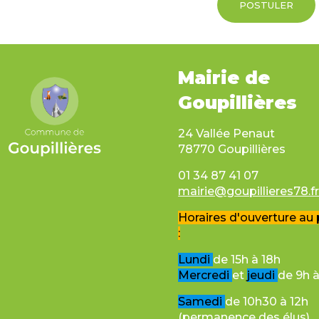
POSTULER
Mairie de
Goupillières
24 Vallée Penaut
78770 Goupillières
01 34 87 41 07
mairie@goupillieres78.f
Horaires d'ouverture au 
:
Lundi
de 15h à 18h
Mercredi
et
jeudi
de 9h à
Samedi
de 10h30 à 12h
(permanence des élus)