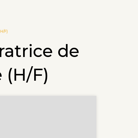
(H/F)
atrice de
 (H/F)