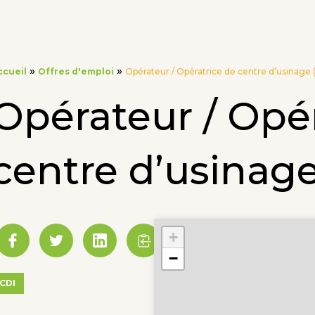
»
»
ccueil
Offres d'emploi
Opérateur / Opératrice de centre d’usinage 
Opérateur / Opér
centre d’usinage
+
−
CDI