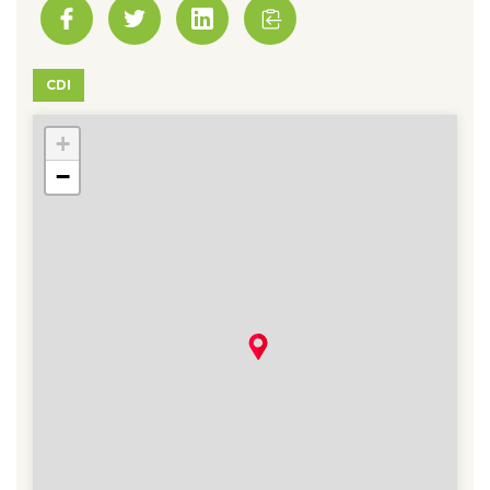
CDI
+
78 - Boinvilliers
−