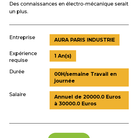
Des connaissances en électro-mécanique serait
un plus.
Entreprise
AURA PARIS INDUSTRIE
Expérience
1 An(s)
requise
Durée
00H/semaine Travail en
journée
Salaire
Annuel de 20000.0 Euros
à 30000.0 Euros