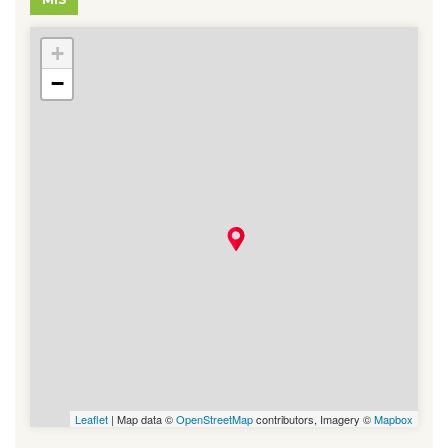
+
78 - Mantes-la-Ville
−
Leaflet
| Map data ©
OpenStreetMap
contributors, Imagery ©
Mapbox