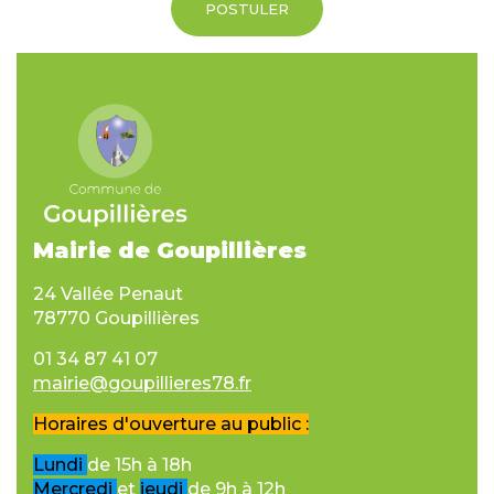
POSTULER
Mairie de Goupillières
24 Vallée Penaut
78770 Goupillières
01 34 87 41 07
mairie@goupillieres78.fr
Horaires d'ouverture au public :
Lundi
de 15h à 18h
Mercredi
et
jeudi
de 9h à 12h