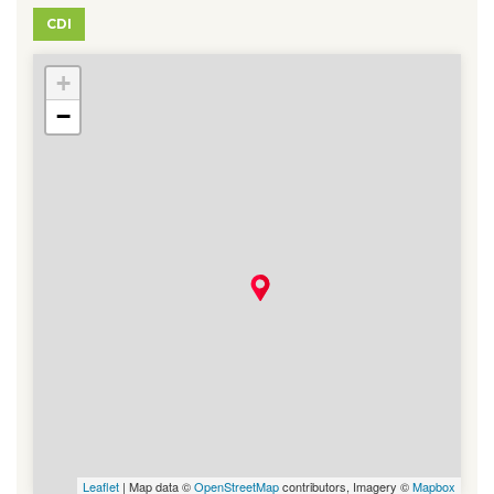
CDI
+
78 - Aubergenville
−
Leaflet
| Map data ©
OpenStreetMap
contributors, Imagery ©
Mapbox