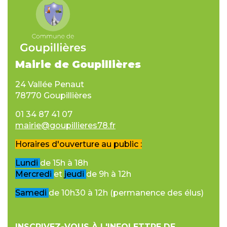
Mairie de Goupillières
24 Vallée Penaut
78770 Goupillières
01 34 87 41 07
mairie@goupillieres78.fr
Horaires d'ouverture au public :
Lundi
de 15h à 18h
Mercredi
et
jeudi
de 9h à 12h
Samedi
de 10h30 à 12h (permanence des élus)
INSCRIVEZ-VOUS À L'INFOLETTRE DE