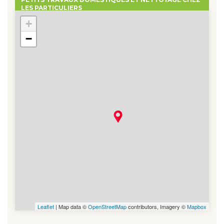
LES PARTICULIERS
+
−
Leaflet
| Map data ©
OpenStreetMap
contributors, Imagery ©
Mapbox