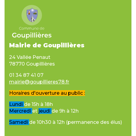
Mairie de Goupillières
24 Vallée Penaut
78770 Goupillières
01 34 87 41 07
mairie@goupillieres78.fr
Horaires d'ouverture au public :
Lundi
de 15h à 18h
Mercredi
et
jeudi
de 9h à 12h
Samedi
de 10h30 à 12h (permanence des élus)